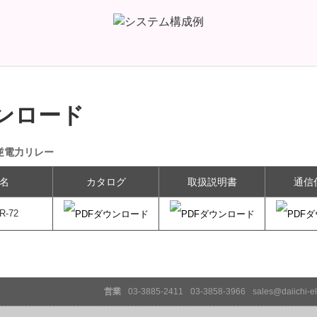
ンロード
逆電力リレー
名
カタログ
取扱説明書
通信
R-72
営業
03-3885-2411
03-3858-3966
sales@daiichi-el