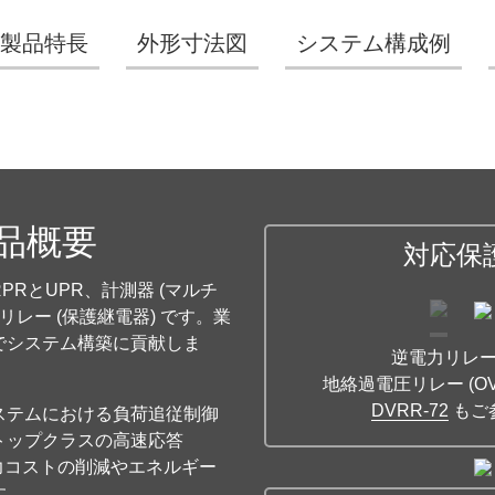
製品特長
外形寸法図
システム構成例
製品概要
対応保
RとUPR、計測器 (マルチ
リレー (保護継電器) です。業
でシステム構築に貢献しま
逆電力リレー 
地絡過電圧リレー (O
DVRR-72
もご
ステムにおける負荷追従制御
トップクラスの高速応答
、電力コストの削減やエネルギー
す。