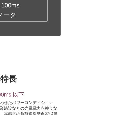
100ms
メータ
品特長
0ms 以下
わせたパワーコンディショナ
や商業施設などの売電電力を抑えな
、高精度の負荷追従型自家消費