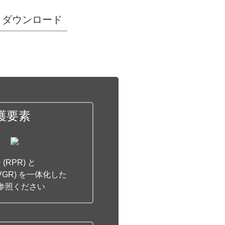
ダウンロード
護要素
(RPR) と
VGR) を一体化した
参照ください