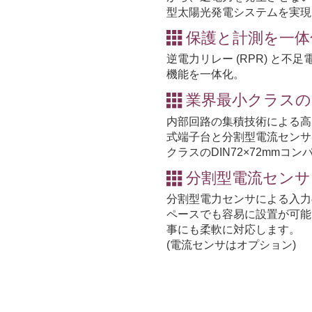
型太陽光発電システムを実現
保護と計測を一体
逆電力リレー (RPR) と不足
機能を一体化。
業界最小クラス
内部回路の集積技術による高
式端子台と分割型電流センサ
クラスのDIN72×72mmコ
分割型電流センサ
分割型電力センサによる入力
ペースでも容易に設置が可能
事にも柔軟に対応します。
(電流センサはオプション)