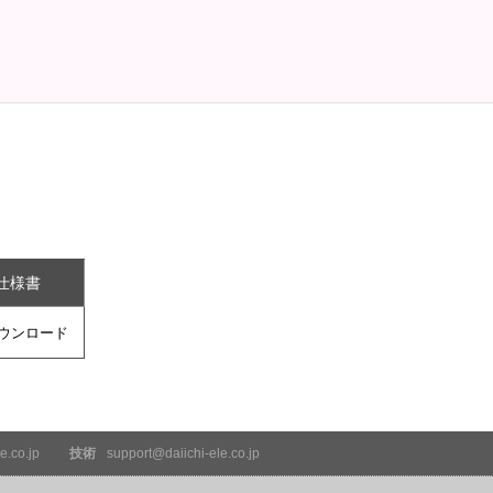
仕様書
e.co.jp
技術
support@daiichi-ele.co.jp