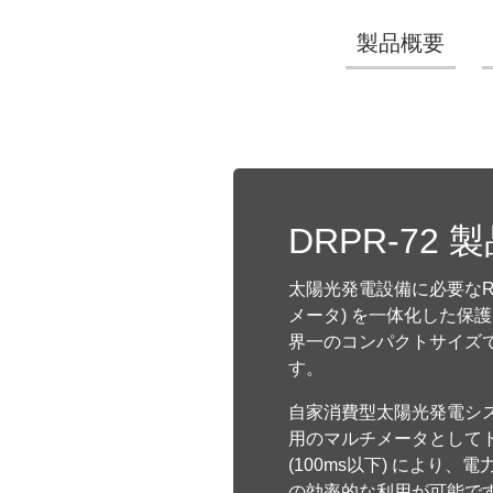
製品概要
DRPR-72 
太陽光発電設備に必要なRP
メータ) を一体化した保護
界一のコンパクトサイズ
す。
自家消費型太陽光発電シ
用のマルチメータとして
(100ms以下) により
の効率的な利用が可能で