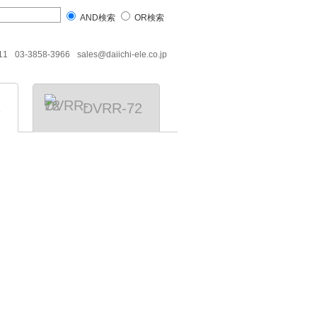
AND検索
OR検索
11
03-3858-3966
sales@daiichi-ele.co.jp
2
DVRR-72