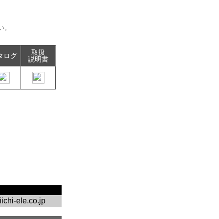
い。
取扱
タログ
説明書
chi-ele.co.jp