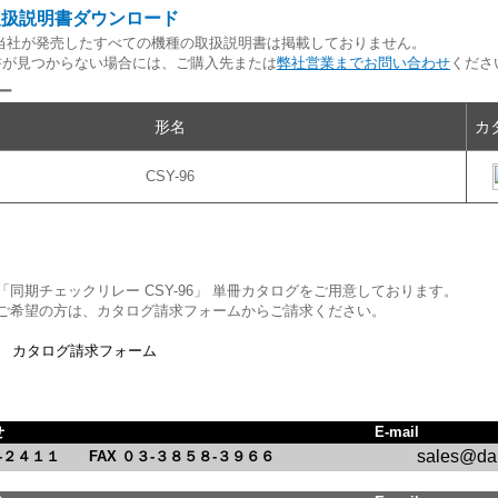
取扱説明書ダウンロード
当社が発売したすべての機種の取扱説明書は掲載しておりません。
書が見つからない場合には、ご購入先または
弊社営業までお問い合わせ
くださ
ー
形名
カ
CSY-96
「同期チェックリレー CSY-96」 単冊カタログをご用意しております。
ご希望の方は、カタログ請求フォームからご請求ください。
カタログ請求フォーム
せ
E-mail
sales@daii
-２４１１ FAX ０３-３８５８-３９６６