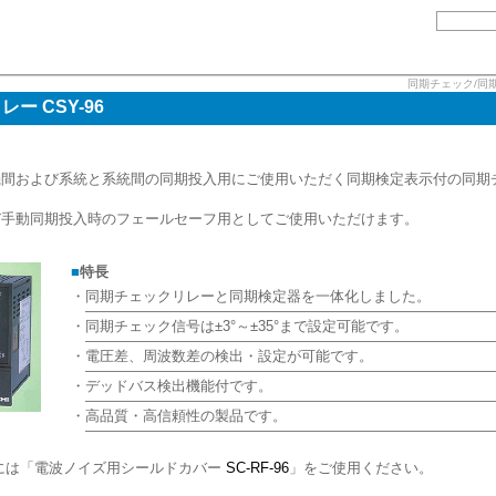
会社情報
お問い合わせ
同期チェック/同
 CSY-96
機間および系統と系統間の同期投入用にご使用いただく同期検定表示付の同期
び手動同期投入時のフェールセーフ用としてご使用いただけます。
■
特長
・
同期チェックリレーと同期検定器を一体化しました。
・
同期チェック信号は±3°～±35°まで設定可能です。
・
電圧差、周波数差の検出・設定が可能です。
・
デッドバス検出機能付です。
・
高品質・高信頼性の製品です。
には「電波ノイズ用シールドカバー
SC-RF-96
」をご使用ください。