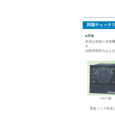
製品情報
同期チェックリレー
■
用途
本器は母線と発電
す。
自動同期投入およ
CSY-96
電波ノイズ対策