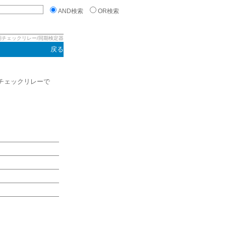
AND検索
OR検索
期チェックリレー/同期検定器
戻る
チェックリレーで